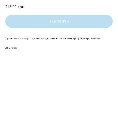
245.00
грн.
ЗАМОВИТИ
Тушкована капуста,сметана,кранч із смаженої цибулі,мікрозелень.
250 грам.