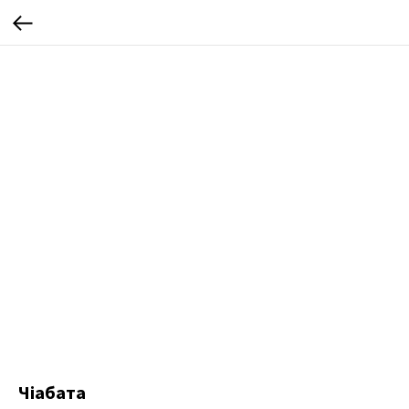
Чіабата