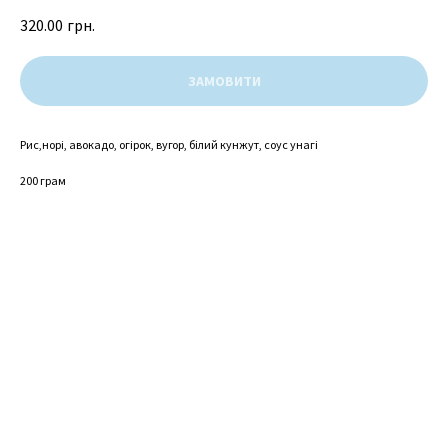
320.00
грн.
ЗАМОВИТИ
Рис,норі, авокадо, огірок, вугор, білий кунжут, соус унагі
200 грам