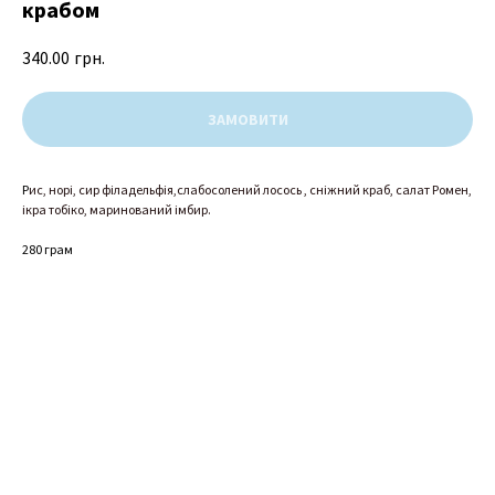
крабом
340.00
грн.
ЗАМОВИТИ
Р
ис, норі, сир філадельфія,слабосолений лосось , сніжний краб, салат Ромен,
ікра тобіко, маринований імбир.
280 грам