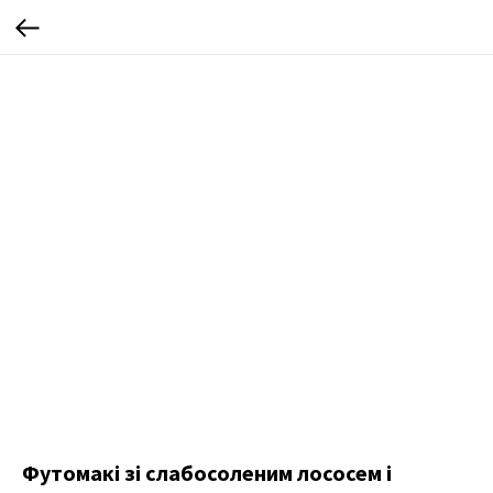
Футомакі зі слабосоленим лососем і