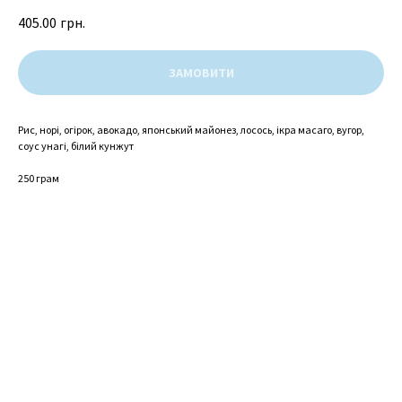
405.00
грн.
ЗАМОВИТИ
Рис, норі, огірок, авокадо, японський майонез, лосось, ікра масаго, вугор,
соус унагі, білий кунжут
250 грам