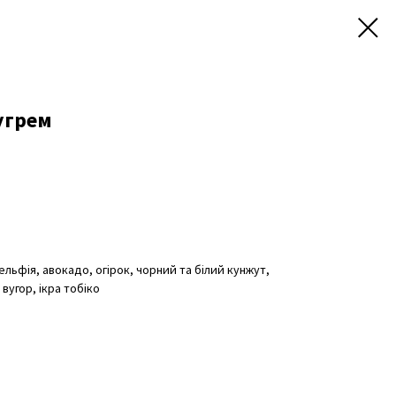
вугрем
дельфія, авокадо, огірок, чорний та білий кунжут,
вугор, ікра тобіко