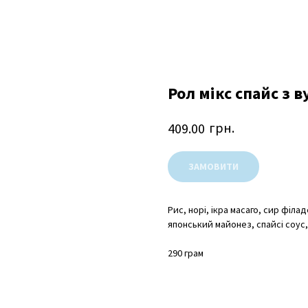
Рол мікс спайс з 
грн.
409.00
ЗАМОВИТИ
Рис, норі, ікра масаго, сир філа
японський майонез, спайсі соус, 
290 грам