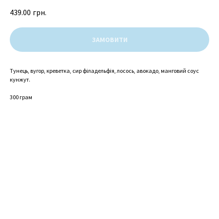
439.00
грн.
ЗАМОВИТИ
Тунець, вугор, креветка, сир філадельфія, лосось, авокадо, манговий соус
кунжут.
300 грам