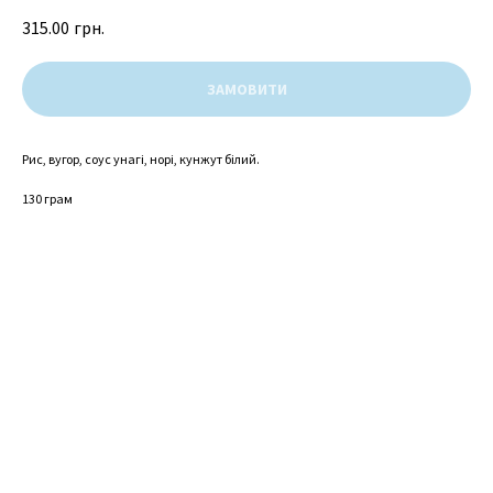
315.00
грн.
ЗАМОВИТИ
Рис, вугор, соус унагі, норі, кунжут білий.
130 грам