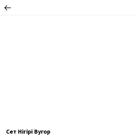
Сет Нігірі Вугор